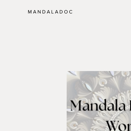
M A N D A L A D O C