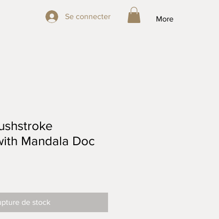
Se connecter
Se connecter
More
ushstroke
ith Mandala Doc
pture de stock