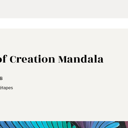
of Creation Mandala
6
6 étapes
étapes