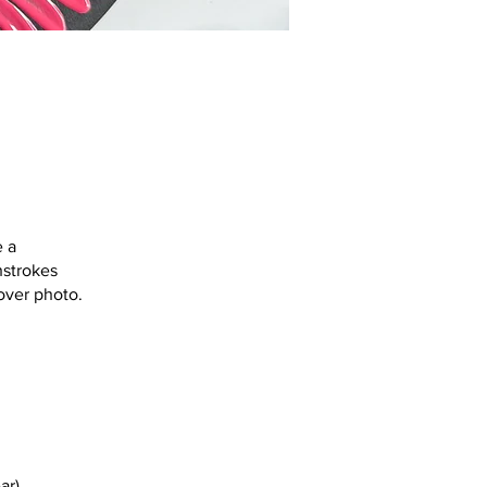
e a
hstrokes
cover photo.
ar)