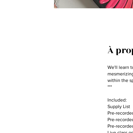
À pro
We'll learn 
mesmerizing 
within the s
***
Included:
Supply List
Pre-recorde
Pre-recorde
Pre-recorde
Live class o