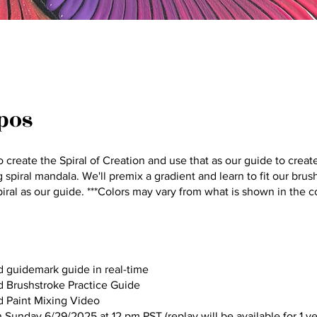
pos
to create the Spiral of Creation and use that as our guide to creat
spiral mandala. We'll premix a gradient and learn to fit our brus
piral as our guide. ***Colors may vary from what is shown in the 
d guidemark guide in real-time
d Brushstroke Practice Guide
d Paint Mixing Video
n Sunday 6/29/2025 at 12 pm PST (replay will be available for 1 ye