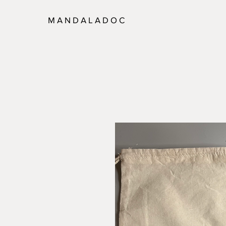
M A N D A L A D O C