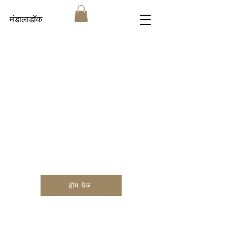
मंडालाडॉक
होम पेज